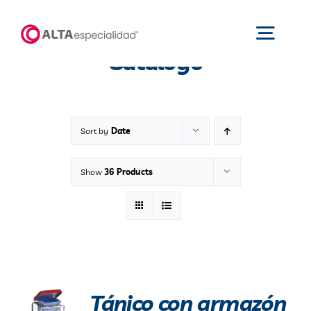
Saltar
al
Toggl
Catálogo
contenido
Navig
Inicio
Sort by
Date
Productos
Show
36 Products
Nosotros
Catálogos
Tánico con armazón
Áreas de negocio