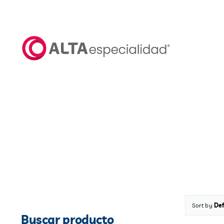
Saltar
al
contenido
Sort by
Def
Buscar producto