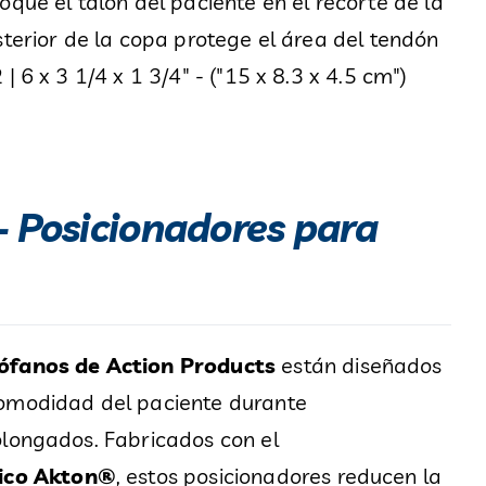
oque el talón del paciente en el recorte de la
sterior de la copa protege el área del tendón
| 6 x 3 1/4 x 1 3/4" - ("15 x 8.3 x 4.5 cm")
– Posicionadores para
rófanos de Action Products
están diseñados
comodidad del paciente durante
olongados. Fabricados con el
tico Akton®
, estos posicionadores reducen la