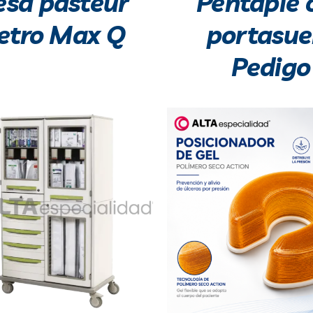
sa pasteur
Pentapie 
etro Max Q
portasue
Pedigo