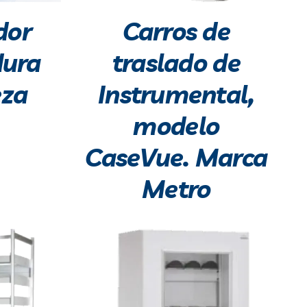
dor
Carros de
dura
traslado de
eza
Instrumental,
modelo
CaseVue. Marca
Metro