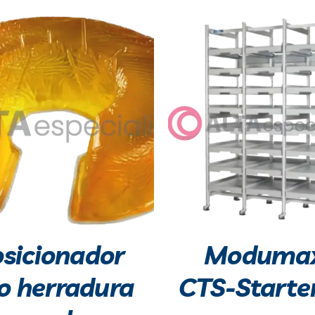
sicionador
Modumax
po herradura
CTS-Starte