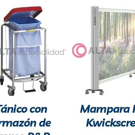
Tánico con
Mampara 
rmazón de
Kwickscr