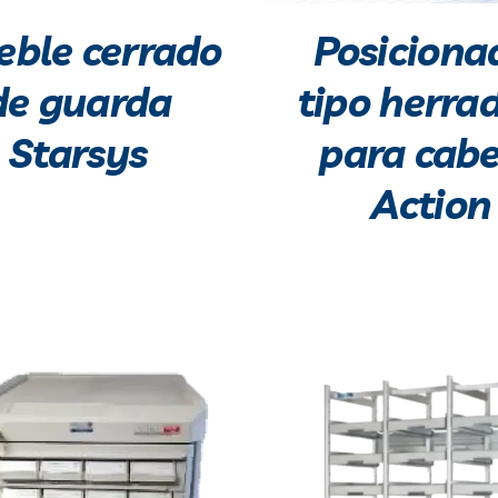
ble cerrado
Posiciona
de guarda
tipo herra
Starsys
para cab
Action