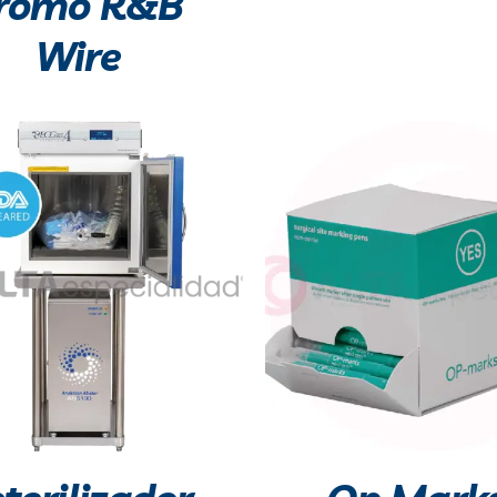
romo R&B
Wire