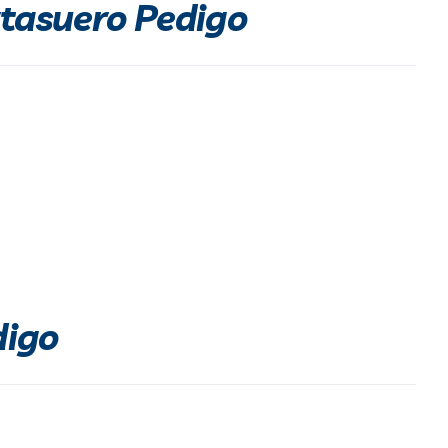
rtasuero Pedigo
digo