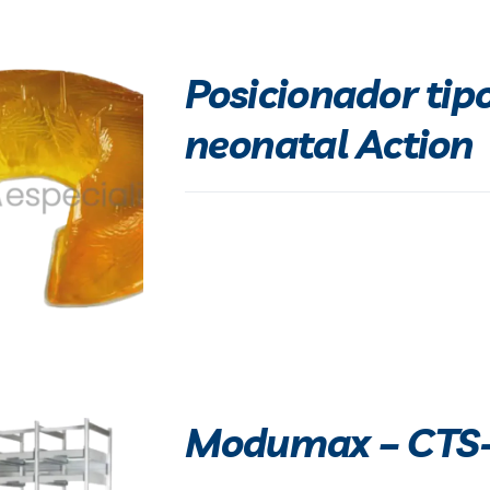
Posicionador tip
neonatal Action
Modumax – CTS-