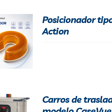
Posicionador tip
Action
Carros de trasla
modelo CaseVue