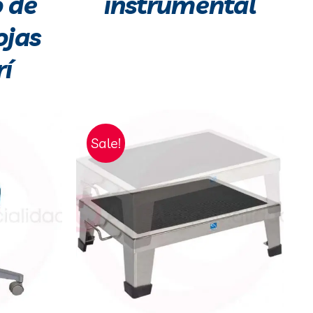
 de
instrumental
ojas
rí
Sale!