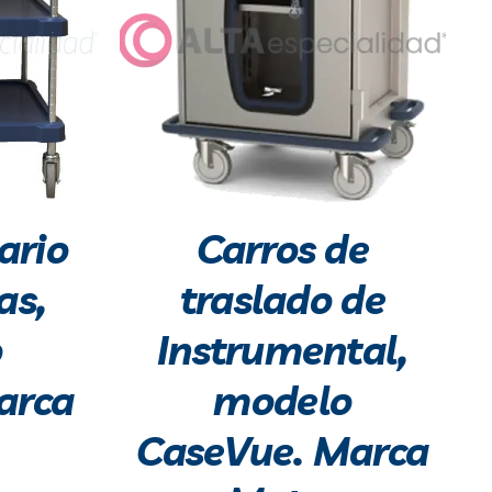
tario
Carros de
as,
traslado de
o
Instrumental,
arca
modelo
CaseVue. Marca