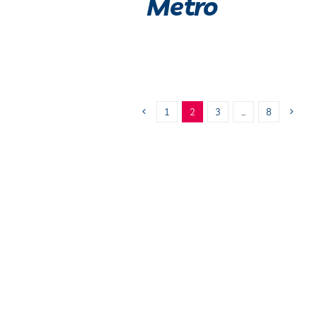
Metro
1
2
3
…
8