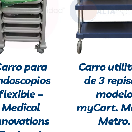
arro para
Carro utili
ndoscopios
de 3 repis
flexible –
model
Medical
myCart. M
nnovations
Metro.