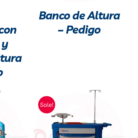
Banco de Altura
 con
– Pedigo
 y
ltura
o
Sale!