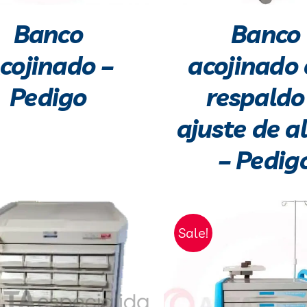
Banco
Banco
cojinado –
acojinado
Pedigo
respaldo
ajuste de a
– Pedig
Sale!