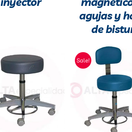
inyector
magnético
agujas y h
de bistu
Sale!