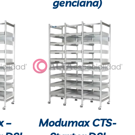
genciana)
 –
Modumax CTS-