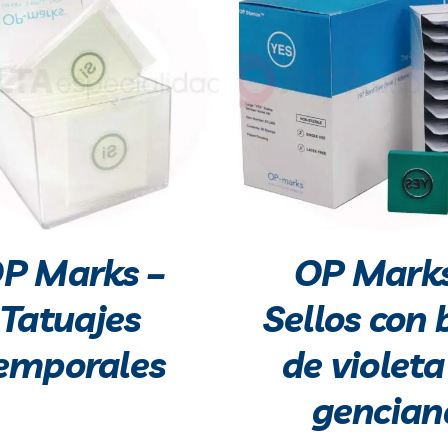
P Marks –
OP Marks
Tatuajes
Sellos con 
emporales
de violeta
gencian