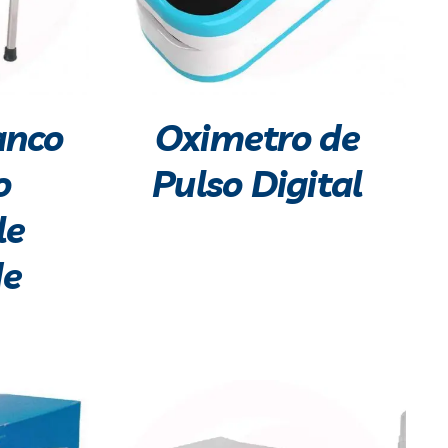
anco
Oximetro de
o
Pulso Digital
le
de