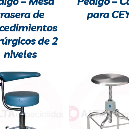
digo – Mesa
Pedigo – C
trasera de
para CE
cedimientos
rúrgicos de 2
niveles