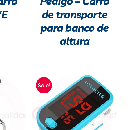
arro
Pedigo – Carro
YE
de transporte
para banco de
altura
Sale!