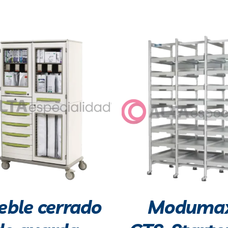
ble cerrado
Modumax