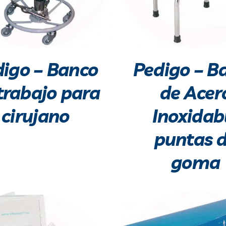
igo – Banco
Pedigo – B
trabajo para
de Acer
cirujano
Inoxidab
puntas 
goma