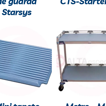
de guarda
CTS-Starte
Starsys