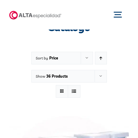
Saltar
al
Toggl
Catálogo
contenido
Navig
Inicio
Sort by
Price
Productos
Show
36 Products
Nosotros
Catálogos
Áreas de negocio