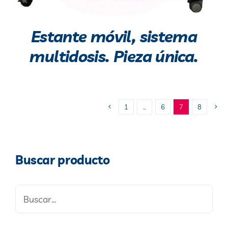
Estante móvil, sistema
multidosis. Pieza única.
1
…
6
7
8
Buscar producto