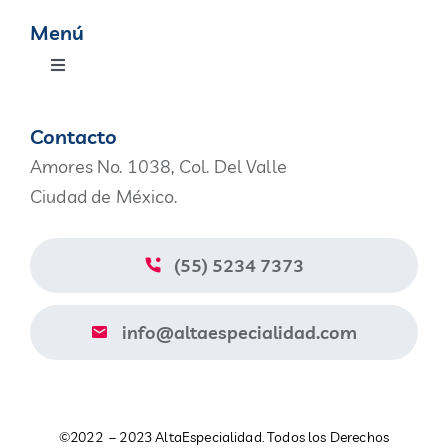
Menú
Toggle
Navigation
Productos
Contacto
Amores No. 1038, Col. Del Valle
Nosotros
Ciudad de México.
Blog
(55) 5234 7373
Contacto
info@altaespecialidad.com
Aviso de Privacidad
©2022 – 2023 AltaEspecialidad. Todos los Derechos
Catálogo