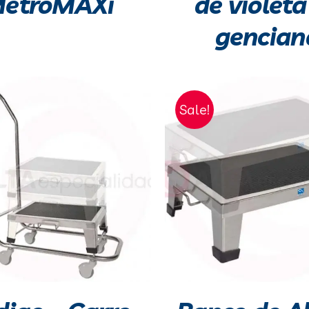
etroMAXi
de violeta
gencian
Sale!