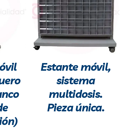
óvil
Estante móvil,
suero
sistema
anco
multidosis.
de
Pieza única.
ión)