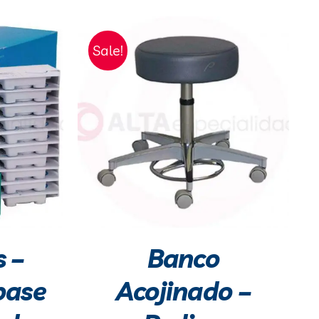
Sale!
 –
Banco
base
Acojinado –