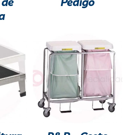
 de
Pedigo
a