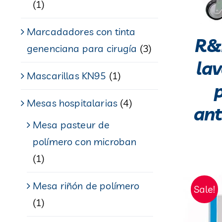
(1)
Marcadadores con tinta
R&B
genenciana para cirugía
(3)
la
Mascarillas KN95
(1)
Mesas hospitalarias
(4)
ant
Mesa pasteur de
polímero con microban
(1)
Mesa riñón de polímero
Sale!
(1)