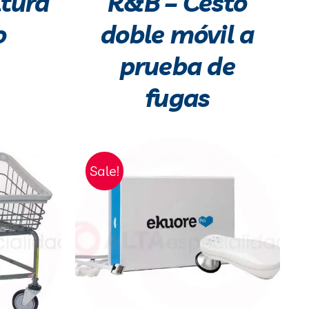
ltura
R&B – Cesto
o
doble móvil a
prueba de
fugas
Sale!