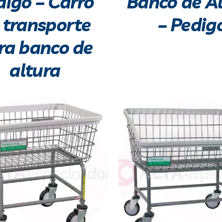
digo – Carro
Banco de A
 transporte
– Pedig
ra banco de
altura