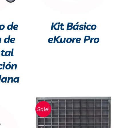
o de
Kit Básico
a de
eKuore Pro
tal
ción
iana
Sale!