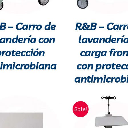
 – Carro de
R&B – Carr
vandería con
lavanderí
protección
carga fron
imicrobiana
con protec
antimicrob
Sale!