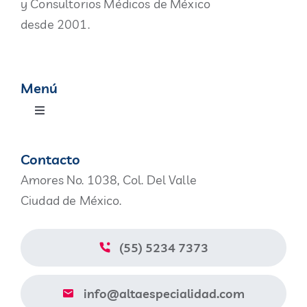
y Consultorios Médicos de México
desde 2001.
Menú
Toggle
Navigation
Productos
Contacto
Amores No. 1038, Col. Del Valle
Nosotros
Ciudad de México.
Blog
(55) 5234 7373
Contacto
info@altaespecialidad.com