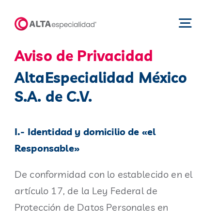
Saltar
al
Toggl
contenido
Navig
Aviso de Privacidad
Inicio
AltaEspecialidad México
S.A. de C.V.
Productos
I.- Identidad y domicilio de «el
Nosotros
Responsable»
Catálogos
De conformidad con lo establecido en el
artículo 17, de la Ley Federal de
Protección de Datos Personales en
Áreas de negocio