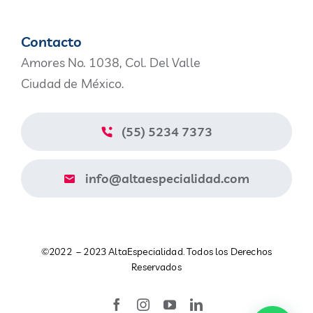
Navigation
Productos
Contacto
Amores No. 1038, Col. Del Valle
Nosotros
Ciudad de México.
Blog
(55) 5234 7373
Contacto
info@altaespecialidad.com
Aviso de Privacidad
©2022 – 2023 AltaEspecialidad. Todos los Derechos
Catálogo
Reservados