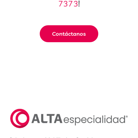
7373
!
Contáctanos