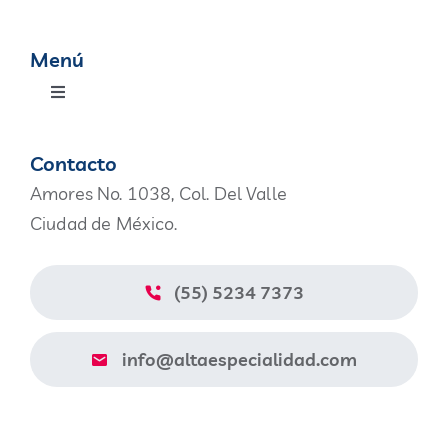
Menú
Toggle
Navigation
Productos
Contacto
Amores No. 1038, Col. Del Valle
Nosotros
Ciudad de México.
Blog
(55) 5234 7373
Contacto
info@altaespecialidad.com
Aviso de Privacidad