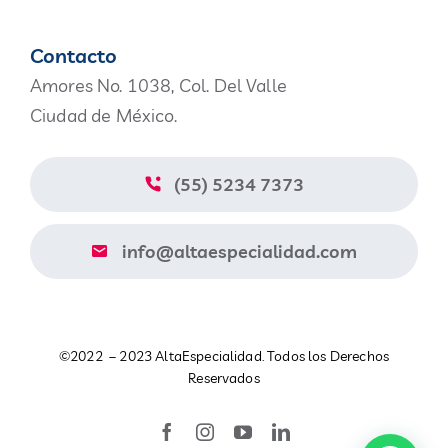
Navigation
Productos
Contacto
Amores No. 1038, Col. Del Valle
Nosotros
Ciudad de México.
Blog
(55) 5234 7373
Contacto
info@altaespecialidad.com
Aviso de Privacidad
©2022 – 2023 AltaEspecialidad. Todos los Derechos
Catálogo
Reservados