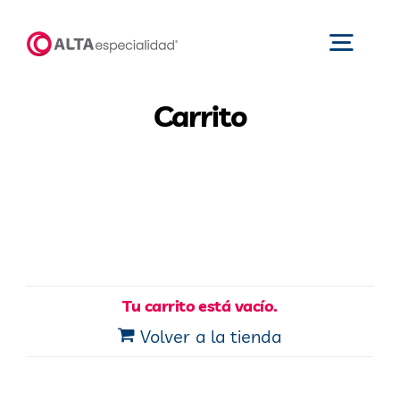
Saltar
al
Toggl
contenido
Navig
Carrito
Inicio
Productos
Nosotros
Tu carrito está vacío.
Catálogos
Volver a la tienda
Áreas de negocio