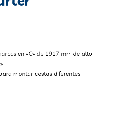
rter
 marcos en «C» de 1917 mm de alto
H»
 para montar cestas diferentes