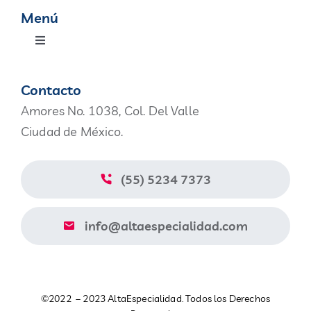
Menú
Toggle
Navigation
Productos
Contacto
Amores No. 1038, Col. Del Valle
Nosotros
Ciudad de México.
Blog
(55) 5234 7373
Contacto
info@altaespecialidad.com
Aviso de Privacidad
©2022 – 2023 AltaEspecialidad. Todos los Derechos
Catálogo