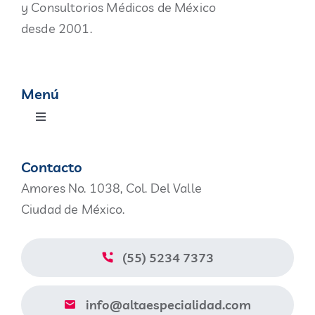
y Consultorios Médicos de México
desde 2001.
Menú
Toggle
Navigation
Productos
Contacto
Amores No. 1038, Col. Del Valle
Nosotros
Ciudad de México.
Blog
(55) 5234 7373
Contacto
info@altaespecialidad.com