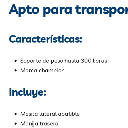
A
pto p
ara transpor
Características
:
Soporte de peso hasta 300 libras
Marca champio
n
Incluye:
Mesita lateral abatible
Manija trasera