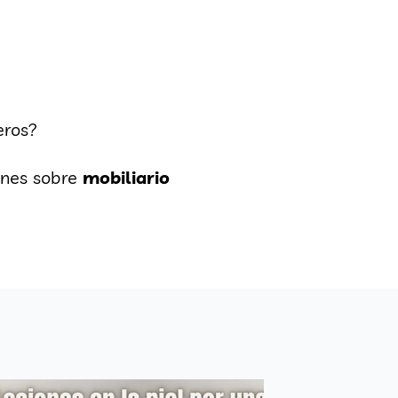
eros?
ones sobre
mobiliario