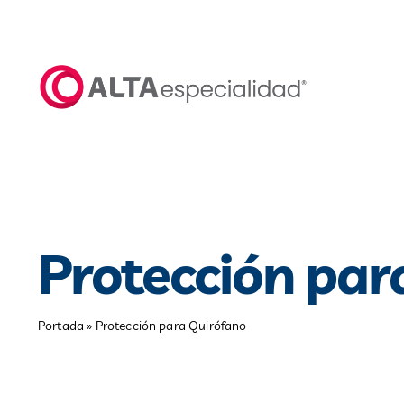
Saltar
al
contenido
Protección par
Portada
»
Protección para Quirófano