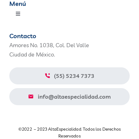
Menú
Toggle
Navigation
Productos
Contacto
Amores No. 1038, Col. Del Valle
Nosotros
Ciudad de México.
Blog
(55) 5234 7373
Contacto
info@altaespecialidad.com
Aviso de Privacidad
©2022 – 2023 AltaEspecialidad. Todos los Derechos
Catálogo
Reservados