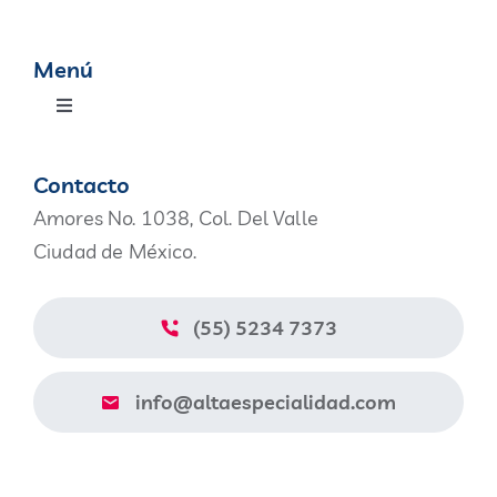
Menú
Toggle
Navigation
Productos
Contacto
Amores No. 1038, Col. Del Valle
Nosotros
Ciudad de México.
Blog
(55) 5234 7373
Contacto
info@altaespecialidad.com
Aviso de Privacidad