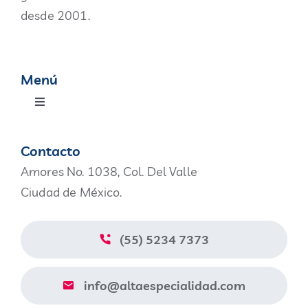
desde 2001.
Menú
Toggle
Navigation
Productos
Contacto
Amores No. 1038, Col. Del Valle
Nosotros
Ciudad de México.
Blog
(55) 5234 7373
Contacto
info@altaespecialidad.com