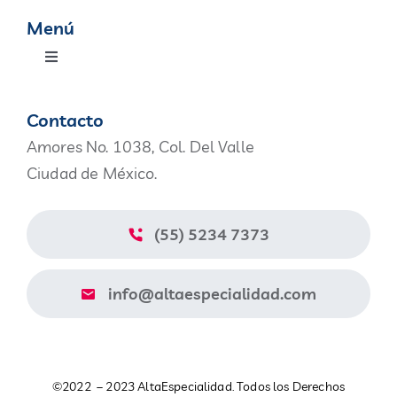
Menú
Toggle
Navigation
Productos
Contacto
Amores No. 1038, Col. Del Valle
Nosotros
Ciudad de México.
Blog
(55) 5234 7373
Contacto
info@altaespecialidad.com
Aviso de Privacidad
©2022 – 2023 AltaEspecialidad. Todos los Derechos
Catálogo