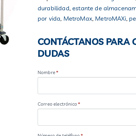
durabilidad
,
estante de almacenam
por vida
,
MetroMax
,
MetroMAXi
,
pe
CONTÁCTANOS
PARA
CONTÁCTANOS PARA C
COTIZAR
DUDAS
O
ACLARAR
Nombre
*
Si
TUS
eres
DUDAS
humano,
deja
Correo electrónico
*
este
campo
en
Número de teléfono
*