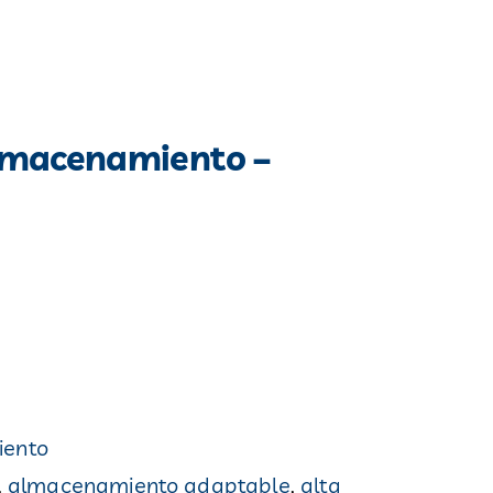
Almacenamiento –
iento
,
almacenamiento adaptable
,
alta