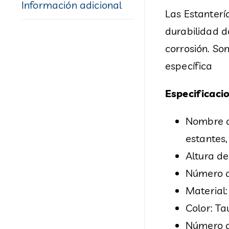
Información adicional
Las Estanterí
durabilidad de
corrosión. So
específica
Especificaci
Nombre de
estantes,
Altura de
Número d
Material:
Color: Ta
Número d