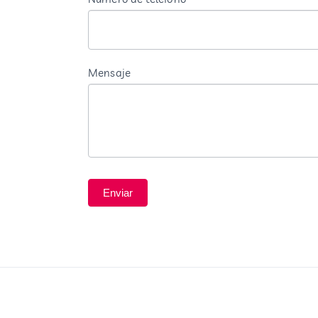
blanco.
Mensaje
Enviar