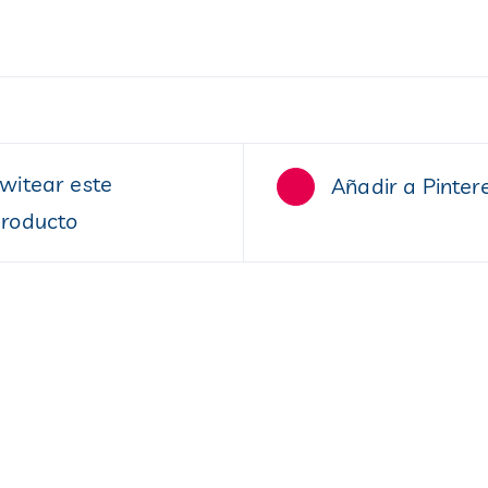
witear este
Añadir a Pinter
roducto