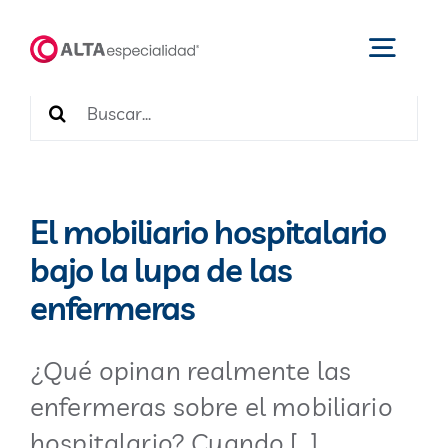
Saltar
Categorias
al
Toggl
contenido
Navig
Buscar:
Inicio
Productos
El mobiliario hospitalario
bajo la lupa de las
Nosotros
enfermeras
Catálogos
¿Qué opinan realmente las
enfermeras sobre el mobiliario
Áreas de negocio
hospitalario? Cuando […]