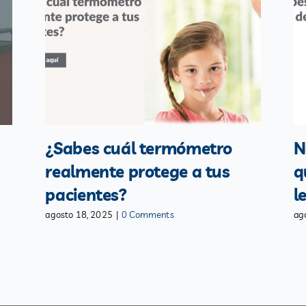
¿Sabes cuál termómetro
N
realmente protege a tus
q
pacientes?
l
agosto 18, 2025
|
0 Comments
ag