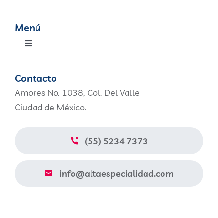
Menú
Toggle
Navigation
Productos
Contacto
Amores No. 1038, Col. Del Valle
Nosotros
Ciudad de México.
Blog
(55) 5234 7373
Contacto
info@altaespecialidad.com
Aviso de Privacidad