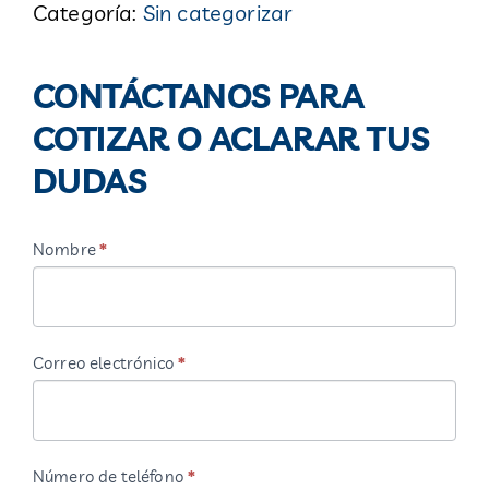
Categoría:
Sin categorizar
CONTÁCTANOS
PARA
CONTÁCTANOS PARA
COTIZAR
COTIZAR O ACLARAR TUS
O
DUDAS
ACLARAR
TUS
Nombre
*
Si
DUDAS
eres
humano,
deja
Correo electrónico
*
este
campo
en
Número de teléfono
*