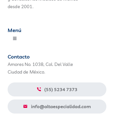
desde 2001.
Menú
Toggle
Navigation
Productos
Contacto
Amores No. 1038, Col. Del Valle
Nosotros
Ciudad de México.
Blog
(55) 5234 7373
Contacto
info@altaespecialidad.com