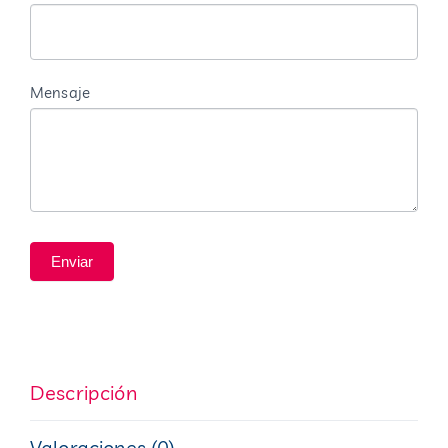
blanco.
Mensaje
Enviar
Descripción
Valoraciones (0)