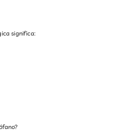
ica significa:
rófano?