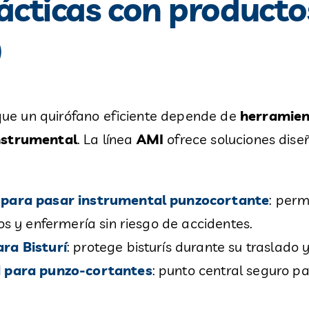
rácticas con product
)
e un quirófano eficiente depende de
herramient
instrumental
. La línea
AMI
ofrece soluciones dis
 para pasar instrumental punzocortante
: perm
s y enfermería sin riesgo de accidentes.
ra Bisturí
: protege bisturís durante su traslado
d para punzo-cortantes
: punto central seguro p