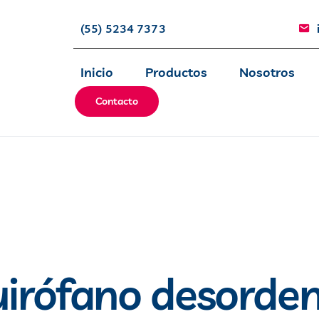
(55) 5234 7373
Inicio
Productos
Nosotros
Contacto
uirófano desorde