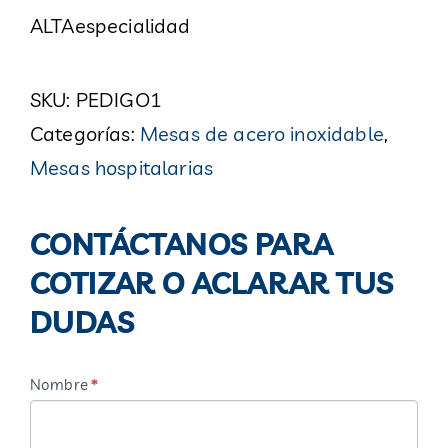
ALTAespecialidad
SKU:
PEDIGO1
Categorías:
Mesas de acero inoxidable
,
Mesas hospitalarias
CONTÁCTANOS
PARA
CONTÁCTANOS PARA
COTIZAR
COTIZAR O ACLARAR TUS
O
DUDAS
ACLARAR
TUS
Nombre
*
Si
DUDAS
eres