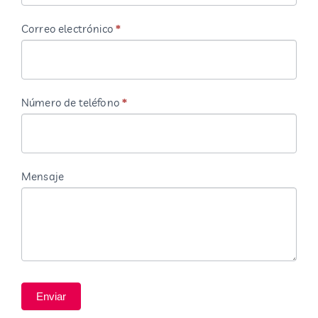
humano,
deja
Correo electrónico
*
este
campo
en
Número de teléfono
*
blanco.
Mensaje
Enviar