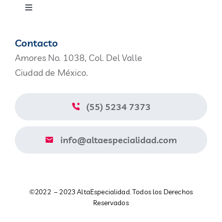
Toggle
Navigation
Productos
Contacto
Amores No. 1038, Col. Del Valle
Nosotros
Ciudad de México.
Blog
(55) 5234 7373
Contacto
info@altaespecialidad.com
Aviso de Privacidad
©2022 – 2023 AltaEspecialidad. Todos los Derechos
Catálogo
Reservados