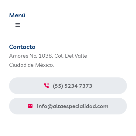
Menú
Toggle
Navigation
Productos
Contacto
Amores No. 1038, Col. Del Valle
Nosotros
Ciudad de México.
Blog
(55) 5234 7373
Contacto
info@altaespecialidad.com
Aviso de Privacidad